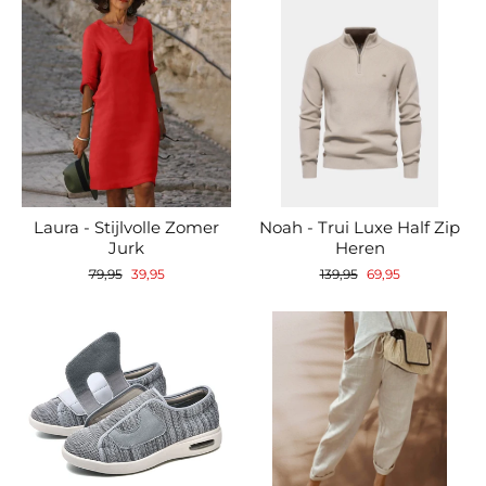
Laura - Stijlvolle Zomer
Noah - Trui Luxe Half Zip
Jurk
Heren
Normale
Verkoopprijs
Normale
Verkoopprijs
79,95
39,95
139,95
69,95
prijs
prijs