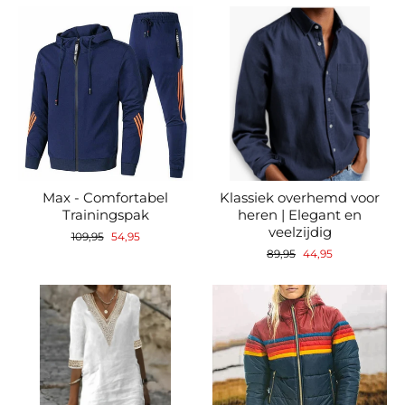
Max - Comfortabel
Klassiek overhemd voor
Trainingspak
heren | Elegant en
veelzijdig
Normale
Verkoopprijs
109,95
54,95
prijs
Normale
Verkoopprijs
89,95
44,95
prijs