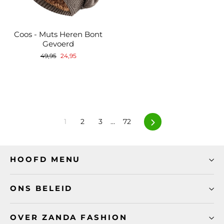
Coos - Muts Heren Bont
Gevoerd
Normale
Verkoopprijs
49,95
24,95
prijs
Volgende
1
2
3
…
72
HOOFD MENU
ONS BELEID
OVER ZANDA FASHION