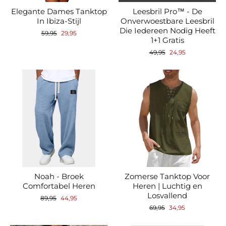
Elegante Dames Tanktop
Leesbril Pro™ - De
In Ibiza-Stijl
Onverwoestbare Leesbril
Die Iedereen Nodig Heeft
Normale
Verkoopprijs
59,95
29,95
1+1 Gratis
prijs
Normale
Verkoopprijs
49,95
24,95
prijs
Noah - Broek
Zomerse Tanktop Voor
Comfortabel Heren
Heren | Luchtig en
Losvallend
Normale
Verkoopprijs
89,95
44,95
prijs
Normale
Verkoopprijs
69,95
34,95
prijs