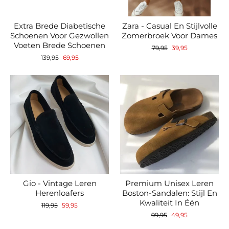
Extra Brede Diabetische
Zara - Casual En Stijlvolle
Schoenen Voor Gezwollen
Zomerbroek Voor Dames
Voeten Brede Schoenen
Normale
Verkoopprijs
79,95
39,95
prijs
Normale
Verkoopprijs
139,95
69,95
prijs
Gio - Vintage Leren
Premium Unisex Leren
Herenloafers
Boston-Sandalen: Stijl En
Kwaliteit In Één
Normale
Verkoopprijs
119,95
59,95
prijs
Normale
Verkoopprijs
99,95
49,95
prijs