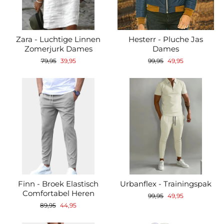
Zara - Luchtige Linnen
Hesterr - Pluche Jas
Zomerjurk Dames
Dames
Normale
Verkoopprijs
Normale
Verkoopprijs
79,95
39,95
99,95
49,95
prijs
prijs
Finn - Broek Elastisch
Urbanflex - Trainingspak
Comfortabel Heren
Normale
Verkoopprijs
99,95
49,95
prijs
Normale
Verkoopprijs
89,95
44,95
prijs