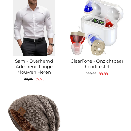
¡
Sam - Overhemd
ClearTone - Onzichtbaar
Ademend Lange
hoortoestel
Mouwen Heren
Normale
Verkoopprijs
199,99
99,99
prijs
Normale
Verkoopprijs
79,95
39,95
prijs