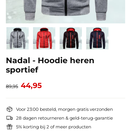
Nadal - Hoodie heren
sportief
Normale
Verkoopprijs
44,95
89,95
prijs
Voor 23:00 besteld, morgen gratis verzonden
28 dagen retourneren & geld-terug-garantie
5% korting bij 2 of meer producten