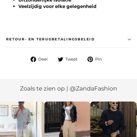
Veelzijdig voor elke gelegenheid
RETOUR- EN TERUGBETALINGSBELEID
Deel
Deel
Deel
Deel
Tweet
Pin
op
op
op
facebook
twitter
pinterest
Zoals te zien op | @ZandaFashion